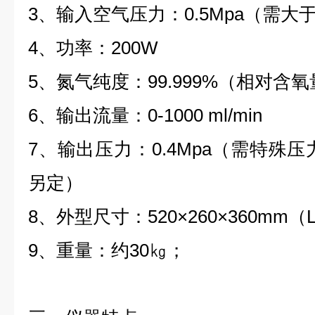
3
、输入空气压力
：
0.5Mp
a
（
需大
4
、功率
：
200W
5
、氮气纯度
：
99.99
9
%
（相对含氧
6
、输出流量
：
0-1000
ml/min
7
、输出压力
：
0.4Mp
a
（需特殊压
另定）
8
、外型尺寸
：
520×260×360m
m
（
9
、重量：
约
3
0
㎏；