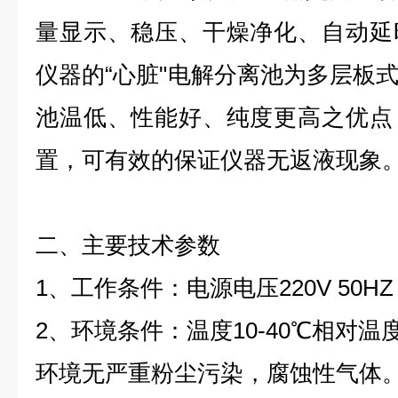
量显示、稳压、干燥净化、自动延
仪器
的
“
心
脏
"
电解分离池为多层板
池温低、性能好、纯度更高之优点
置，可有效的保证仪器无返液现象
二、主要技术参数
1
、
工作条件：电源电
压
220V 50HZ
2
、环境条件：温
度
10-4
0
℃
相对温
环境无严重粉尘污染，腐蚀性气体